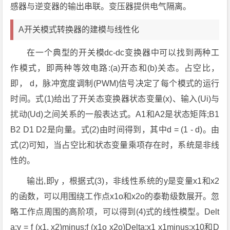
感器与逆变器的输出串联。变压器提供电气隔离。
A开关模式转换器的建模与线性化
在一个典型的开关模dc-dc变换器中可以找到两种工
作模式，即两种等效电路:(a)开态和(b)关态。占空比，
即， d，脉冲宽度调制(PWM)信号决定了每个模式的运行
时间。式(1)给出了开关态变换器状态变量(x)、输入(Ui)与
扰动(Ud)之间关系的一般表达式。A1和A2是状态矩阵;B1
B2 D1 D2是向量。式(2)由时间得到，其中d = (1 - d)。由
式(2)可知，当占空比和状态变量乘项存在时，系统是非线
性的。
输出,即y ，根据式(3)，非线性系统的y是变量x1和x2
的函数，可以用围绕工作点x1o和x2o的泰勒级数展开。忽
略工作点周围的高阶项，可以得到(4)式的线性模型。Delt
a;y = f (x1, x2)minus;f (x1o x2o)Delta;x1 x1minus;x10和D