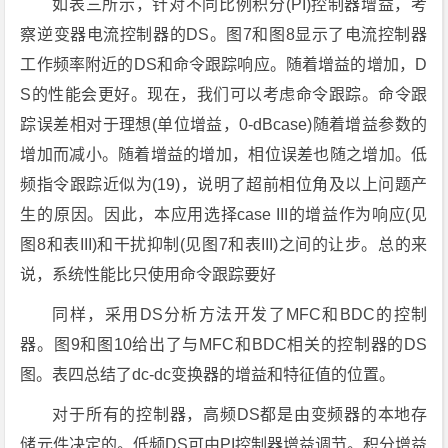
如表三所示，针对不同比例积分(PI)控制器增益，考
察逆变器电流控制器的DS。图7和图8显示了电流控制器
工作频率附近的DS和命令跟踪响应。随着增益的增加，D
S的性能会更好。现在，我们可以考虑命令跟踪。命令跟
踪误差相对于理想(单位增益，0-dBcase)随着增益参数的
增加而减小。随着增益的增加，相位误差也随之增加。低
频指令跟踪近似为(19)，说明了超前相位角及以上问题产
生的原因。因此，本应用选择case III的增益作为响应(见
图8和表III)和干扰抑制(见图7和表III)之间的让步。总的来
说，系统性能比只使用命令跟踪要好
同样，采用DS分析方法开发了MFC和BDC的控制
器。图9和图10给出了与MFC和BDC相关的控制器的DS
图。表四总结了dc-dc变换器的增益和特征值的位置。
对于所有的控制器，高频DS都是由变频器的本地存
储元件决定的。低频DS可由PI控制器增益调节。积分增益