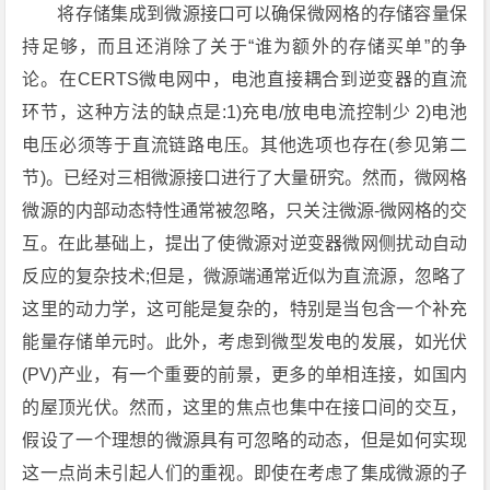
将存储集成到微源接口可以确保微网格的存储容量保
持足够，而且还消除了关于“谁为额外的存储买单”的争
论。在CERTS微电网中，电池直接耦合到逆变器的直流
环节，这种方法的缺点是:1)充电/放电电流控制少 2)电池
电压必须等于直流链路电压。其他选项也存在(参见第二
节)。已经对三相微源接口进行了大量研究。然而，微网格
微源的内部动态特性通常被忽略，只关注微源-微网格的交
互。在此基础上，提出了使微源对逆变器微网侧扰动自动
反应的复杂技术;但是，微源端通常近似为直流源，忽略了
这里的动力学，这可能是复杂的，特别是当包含一个补充
能量存储单元时。此外，考虑到微型发电的发展，如光伏
(PV)产业，有一个重要的前景，更多的单相连接，如国内
的屋顶光伏。然而，这里的焦点也集中在接口间的交互，
假设了一个理想的微源具有可忽略的动态，但是如何实现
这一点尚未引起人们的重视。即使在考虑了集成微源的子