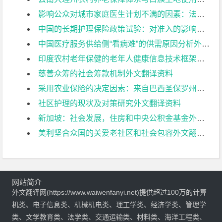
影响公众对城市家庭医生计划不满的因素：法尔斯省一项基于一般群的研究外文翻译资料
中国的长期护理保险政策试验：对准入的影响外文翻译资料
中国医疗服务供给侧“看病难”的供需原因分析外文翻译资料
印度农村老年保健的老年人健康信息技术框架：一项政策倡议外文翻译资料
慈善众筹的社会筹款机制外文翻译资料
采用农业保险的决定因素：来自巴西圣保罗州农民的证据外文翻译资料
社区护理的现状及对策研究外文翻译资料
新加坡：社会发展，住房和中央公积金基金外文翻译资料
美利坚合众国的关爱老社区和社会包容外文翻译资料
网站简介
外文翻译网(https://www.waiwenfanyi.net)提供超过100万的计算
机类、电子信息类、机械机电类、理工学类、经济学类、管理学
类、文学教育类、法学类、交通运输类、材料类、海洋工程类、