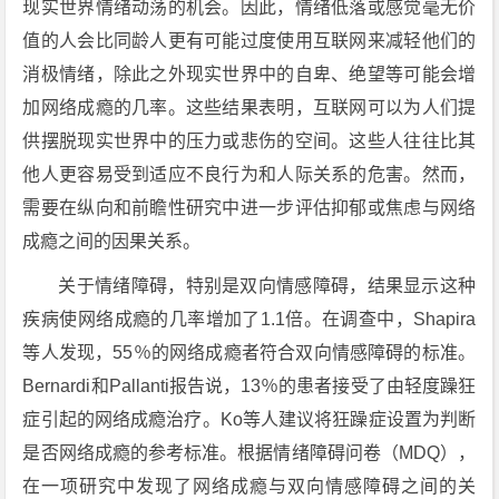
现实世界情绪动荡的机会。因此，情绪低落或感觉毫无价
值的人会比同龄人更有可能过度使用互联网来减轻他们的
消极情绪，除此之外现实世界中的自卑、绝望等可能会增
加网络成瘾的几率。这些结果表明，互联网可以为人们提
供摆脱现实世界中的压力或悲伤的空间。这些人往往比其
他人更容易受到适应不良行为和人际关系的危害。然而，
需要在纵向和前瞻性研究中进一步评估抑郁或焦虑与网络
成瘾之间的因果关系。
关于情绪障碍，特别是双向情感障碍，结果显示这种
疾病使网络成瘾的几率增加了1.1倍。在调查中，Shapira
等人发现，55％的网络成瘾者符合双向情感障碍的标准。
Bernardi和Pallanti报告说，13％的患者接受了由轻度躁狂
症引起的网络成瘾治疗。Ko等人建议将狂躁症设置为判断
是否网络成瘾的参考标准。根据情绪障碍问卷（MDQ），
在一项研究中发现了网络成瘾与双向情感障碍之间的关