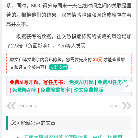
系。同时，MDQ得分与周末一天在线时间之间的关联是显
著的。根据他们的结果，双向情感障碍和网络成瘾存在着
高并发率。
根据获得的数据，社交恐惧症将网络成瘾的风险增加
了2.5倍（负面影响）。Yen等人发现
原文和译文剩余内容已隐藏，您需要先支付
30元
才能查看原
文和译文全部内容！
立即支付
免费ai写开题、写任务书：
免费Ai开题
|
免费Ai任务书

|
免费降AI率
|
免费降重复率
|
论文免费排版
PREVIOUS
NEXT
您可能感兴趣的文章
云南大理州农村养老保障体系与白族土地使用权流转——以中国剑川县为例外文翻译资料