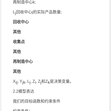
再制造中心k;
L
回收中心j的实际产品数量;
j
回收中心
其他
收集点
其他
再制造中心
其他
X
, Y
, L
, Z
, Z
和Z
是决策变量。
ij
jk
j
i
j
k
2.2模型表达
我们的目标函数和约束条件