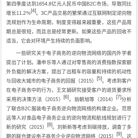
第四季度达到1654.8亿元人民币中国B2C市场，导致同比
[4]
增长11.2％
。3C产品交易的繁荣通过互联网制定逆向物
流规划作为生命周期，制度变得越来越重要，这些产品周
期总是很短，而且总是经常更新。如果这些产品的回收不
适当，它会对环境产生持续的负面影响。
一些研究关于电子商务的逆向物流网络的国内外学者
提出了计划。潘申乐等人通过对零售商的消费指数探索额
外负载的解决方案，提出了出租车的容量和持续的机动性
[5]
与回收大城市的电子商务的回报（2015）
。考虑到客户
在电子商务中的行为，王文娟研究接受客户的退货要求所
[6]
[7]
采用的决策方法（2015）
。翁朝旭等（2014）
分析
了联合B2C服装电子商务逆向物流网络的构建企业。范思
远等人对食品电子商务企业的逆向物流和航线规划进行了
[8]
新的研究（2015）
。刘新新等考虑到碳排放，调查了多
[9]
期的联合建设电子商务企业逆向物流网络（2015）
。这