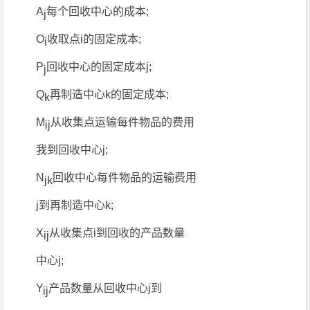
A
每个回收中心的成本;
j
O
收取点i的固定成本;
i
P
回收中心的固定成本j;
j
Q
再制造中心k的固定成本;
k
M
从收集点运输每件物品的费用
ij
我到回收中心j;
N
回收中心每件物品的运输费用
jk
j到再制造中心k;
X
从收集点i到回收的产品数量
ij
中心j;
Y
产品数量从回收中心j到
ij