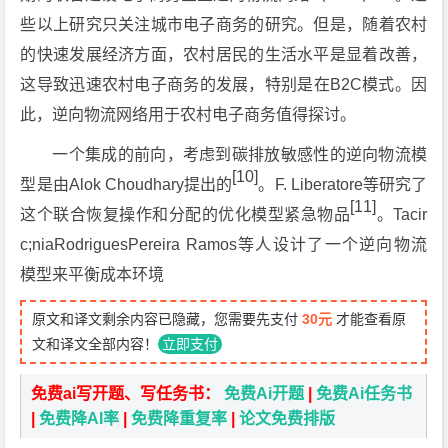
些以上研究只关注城市电子商务的研究。但是，随着农村
的快速发展经济方面，农村居民的生活水平是显着改善，
这导致迅速农村电子商务的发展，特别是在B2C模式。因
此，逆向物流网络用于农村电子商务值得探讨。
一个集成的前向，考虑到碳排放敏感性的逆向物流模
[10]
型是由Alok Choudhary提出的
。F. Liberatore等研究了
[11]
这个联合恢复操作和分配的优化模型紧急物品
。Tacir
c;niaRodriguesPereira Ramos等人设计了一个逆向物流
模型来平衡成本环境
原文和译文剩余内容已隐藏，您需要先支付
30元
才能查看原
文和译文全部内容！
立即支付
免费ai写开题、写任务书：
免费Ai开题
|
免费Ai任务书
|
免费降AI率
|
免费降重复率
|
论文免费排版