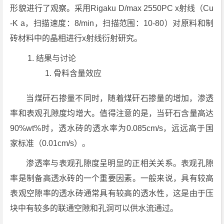
形貌进行了观察。采用Rigaku D/max 2550PC x射线（Cu
-K a，扫描速度：8/min，扫描范围：10-80）对原料和制
砖材料中的晶相进行x射线衍射研究。
结果与讨论
骨料含量效应
当煤矸石掺量不同时，随着煤矸石掺量的增加，渗透
率和表观孔隙度均增大。值得注意的是，当矸石含量高达
90%wt%时，透水砖的透水率为0.085cm/s，远远高于国
家标准（0.01cm/s）。
渗透率与表观孔隙度呈明显的正相关关系。表观孔隙
率是制备高透水砖的一个重要因素。一般来说，具有较高
表观空隙率的透水砖通常具有较高的透水性，这是由于压
块中有较多的联通空隙和孔洞可以供水流通过。