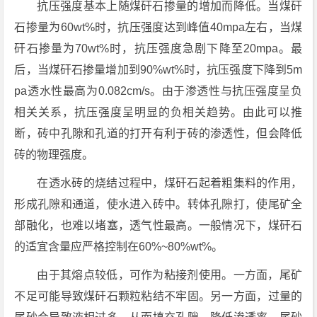
抗压强度基本上随煤矸石掺量的增加而降低。当煤矸
石掺量为60wt%时，抗压强度达到峰值40mpa左右，当煤
矸石掺量为70wt%时，抗压强度急剧下降至20mpa。最
后，当煤矸石掺量增加到90%wt%时，抗压强度下降到5m
pa透水性最高为0.082cm/s。由于渗透性与抗压强度呈负
相关关系，抗压强度呈明显的负相关趋势。由此可以推
断，砖中孔隙和孔道的打开有利于砖的渗透性，但会降低
砖的物理强度。
在透水砖的烧结过程中，煤矸石起着粗集料的作用，
形成孔隙和通道，使水进入砖中。转体孔隙打，使尾矿全
部融化，也难以堵塞，透气性最高。一般情况下，煤矸石
的适宜含量应严格控制在60%~80%wt%。
由于其熔点较低，可作为粘接剂使用。一方面，尾矿
不足可能导致煤矸石颗粒粘结不牢固。另一方面，过量的