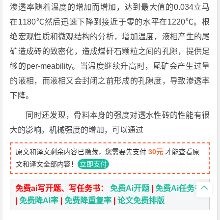
渗透率随着温度的增加而增加，达到最大值的0.034立马
在1180℃然后迅速下降到接近于零的水平在1220℃。根
绝宏观性质和微观结构的分析，增加温度，液相产生的尾
矿造成砖的致密化，造成煤矸石颗粒之间的孔隙，提供足
够的per-meability。当温度继续升高时，尾矿会产生过量
的液相，而液相又会封闭之前形成的孔隙度，导致渗透率
下降。
同时还发现，骨料本身的强度对透水性砖的性能有很
大的影响。机械强度的增加，可以通过
原文和译文剩余内容已隐藏，您需要先支付
30元
才能查看原
文和译文全部内容！
立即支付

免费ai写开题、写任务书：
免费Ai开题
|
免费Ai任务书
|
免费降AI率
|
免费降重复率
|
论文免费排版