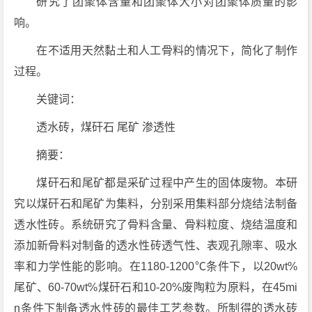
研究了团聚体含量和团聚体大小对团聚体质量的影
响。
在不适用天然黏土和人工骨料的情况下，简化了制作
过程。
关键词：
透水砖，煤矸石 尾矿 渗透性
摘要：
煤矸石和尾矿都是采矿过程中产生的固体废物。本研
究以煤矸石和尾矿为集料，分别采用集料部分烧结法制备
透水性砖。系统研究了骨料含量、骨料粒度、烧结温度和
添加新骨料对制备的透水性砖透气性、表观孔隙率、吸水
率和力学性能的影响。在1180-1200℃条件下，以20wt%
尾矿、60-70wt%煤矸石和10-20%废陶粒为原料，在45mi
n条件下制备透水性砖的最佳工艺参数。所制得的透水砖