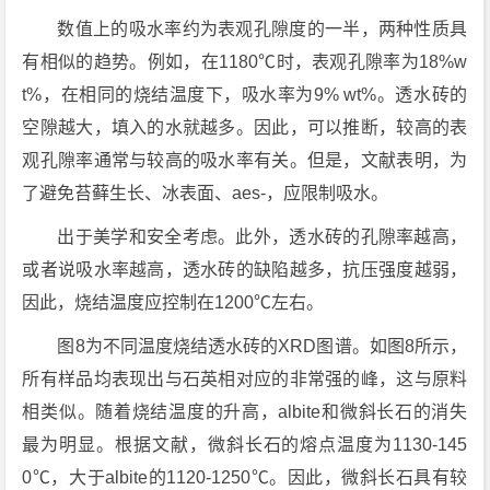
数值上的吸水率约为表观孔隙度的一半，两种性质具
有相似的趋势。例如，在1180℃时，表观孔隙率为18%w
t%，在相同的烧结温度下，吸水率为9% wt%。透水砖的
空隙越大，填入的水就越多。因此，可以推断，较高的表
观孔隙率通常与较高的吸水率有关。但是，文献表明，为
了避免苔藓生长、冰表面、aes-，应限制吸水。
出于美学和安全考虑。此外，透水砖的孔隙率越高，
或者说吸水率越高，透水砖的缺陷越多，抗压强度越弱，
因此，烧结温度应控制在1200℃左右。
图8为不同温度烧结透水砖的XRD图谱。如图8所示，
所有样品均表现出与石英相对应的非常强的峰，这与原料
相类似。随着烧结温度的升高，albite和微斜长石的消失
最为明显。根据文献，微斜长石的熔点温度为1130-145
0℃，大于albite的1120-1250℃。因此，微斜长石具有较