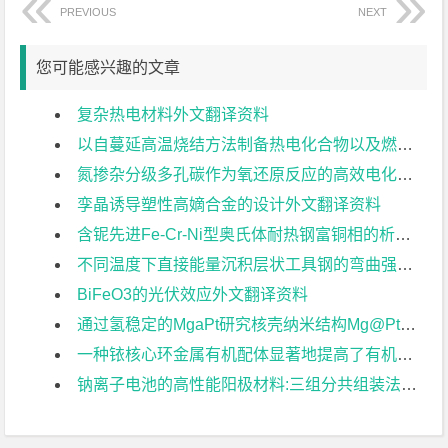
PREVIOUS
NEXT
您可能感兴趣的文章
复杂热电材料外文翻译资料
以自蔓延高温烧结方法制备热电化合物以及燃烧合成的新标准外文翻译资料
氮掺杂分级多孔碳作为氧还原反应的高效电化学催化剂的研究外文翻译资料
孪晶诱导塑性高嫡合金的设计外文翻译资料
含铌先进Fe-Cr-Ni型奥氏体耐热钢富铜相的析出强化在超临界电厂的应用外文翻译资料
不同温度下直接能量沉积层状工具钢的弯曲强度外文翻译资料
BiFeO3的光伏效应外文翻译资料
通过氢稳定的MgaPt研究核壳纳米结构Mg@Pt中快速“氢泵”的可视化外文翻译资料
一种铱核心环金属有机配体显著地提高了有机太阳能电池 的光伏性能外文翻译资料
钠离子电池的高性能阳极材料:三组分共组装法制备层次多孔碳外文翻译资料