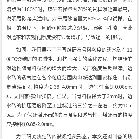
尾砂会导致液相过多，从而填充孔隙，降低渗透率。尾砂
熔点为1180℃时，煤矸石掺量为70%的试样渗透率最高，
说明尾砂熔点适中。对于尾砂含量为80%wt%的试样，在
相同的温度下，尾砂可能被过度熔融，堵塞了孔隙，因此
渗透率和表观孔隙度没有显著增加，导致途中的扭结。
如图，我们展示了不同煤矸石骨料粒度的透水砖在11
08℃烧结时的渗透性，和抗压强度的演化过程。烧结砖的
渗透性随骨料粒径的增大而增大，抗压强度呈反规律。透
水砖的透气性在各个粒度范围内均能达到国家标准，特别
是当煤矸石粒度为2.36~4.0mm时，透气性高达0.08cm/
s，是国家标准的8倍。但是，当骨料粒径大于2mm时，透
水砖的抗压强度降至工业标准的三分之一左右，约为10m
pa。为了保证煤矸石的抗压强度和透气性，煤矸石的粒度
应控制在0.85-2.0mm。
为了研究烧结砖的微观组织形态，本文还对制备的烧