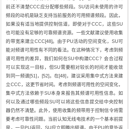
前还不清楚CCC应分配哪些频段。SU访问未使用的许可
频段的动机是缺乏支持当前服务的可用频谱频段。因此，
如果没有适当地提供控制信道，即使对于CCC，这些SU
也可能没有足够的可靠频谱资源。一些文献建议使用收集
的带宽来建立CCC[48]。由于PU活动的空间变化，SU可
能对频谱可用性有不同的看法。在这种情况下，考虑到频
谱可用性的差异，我们如何在SU中构建CCC？会合过程
可以实现这一目标，但SU需要相对较长的时间才能收敛
到同一频谱[51]，[52]。在[48]，建议采用集中式方法来建
立CCC，这更节省时间。考虑到频谱可用性的空间变化，
集中式方法依赖于SU本身​​来报告其频谱可用性信息。如
何以及通过哪些频段SU可以将这些信息提交给中央控制
器仍然不清楚。此外，使用收集的频带用于控制信令将需
要考虑可靠性问题。当前认知无线电技术的一个基本前提
是，一旦PU返回，SU应立即腾出频谱。由于PU的意外返