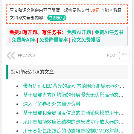
原文和译文剩余内容已隐藏，您需要先支付
30元
才能查看原
文和译文全部内容！
立即支付
免费ai写开题、写任务书：
免费Ai开题
|
免费Ai任务书
|
免费降AI率
|
免费降重复率
|
论文免费排版

PREVIOUS
NEXT
您可能感兴趣的文章
带有Mini-LED背光的高动态范围液晶显示器外文翻译资料
基于局部直方图均衡的分层曝光无伪影高动态范围成像外文翻译资料
深入了解卷积外文翻译资料
基于局部和全局强度信息的主动轮廓模型用于医学图像分割外文翻译资料
采用叠加场效应管结构的毫米波功率放大器的分析与设计外文翻译资料
用于宽带包络跟踪的动态堆叠控制CMOS射频功率放大器外文翻译资料