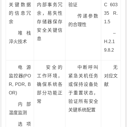
关键数据
内部事务冗
验证
C 603
的信息冗
余，易失性
35 R.
传递参数
余
存储器保存
1.5
的合理性
安全关键信
堆栈
–
息
淬火技术
H.2.1
9.8.2
电源
安全的
中断呼叫
无
监控器(PO
工作环境，
紧急关机任务
对应文
R, PDR, B
确保系统各
或保持设备处
献
OR)
部分功能正
于重置状态，
常
验证所有安全
内部
关键系统配置
温度监测
选项