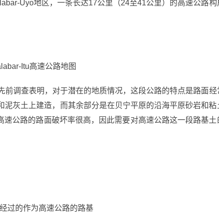
bar-Uyo地区，一条长达17公里（24至41公里）的高速公路构
Calabar-Itu高速公路地图
先前调查表明，对于潜在的地质情况，这段公路的特点是路面经
岩和泥灰土上建造，而其余部分是在贝宁平原的沿海平原砂岩和粘
高速公路的路面破坏率很高，因此需要对高速公路这一段路基土
一部分经过的作为高速公路的路基