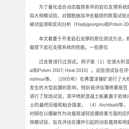
为了量化适合动态载荷条件的岩石支撑系统
拟大规模试验，对钢筋施加冲击载荷的跌落试验
被动监测和反向分析（Hadjigeorgiou和Potvin 2
本文着重于开发岩石支撑的原位测试方法，
载荷下岩石支撑系统的性能。一些原位
过去曾进行过测试。例子是（1）在澳大利亚西
al和Potvin 2007; Heal 2010）。
ndrieux等。 （2005年）在弗雷泽镍矿进
发生的大型岩爆的影响，特别是评估薄喷雾是否 - 
进行了现场试验，其中喷射混凝土板暴露于岩体
土的最终压缩和粘合强度， （4）Archibal
衬砌在以爆破作为动载荷减轻岩爆损害方面的应用。 （5
规模试验，旨在评估在爆炸引起的动态载荷和地