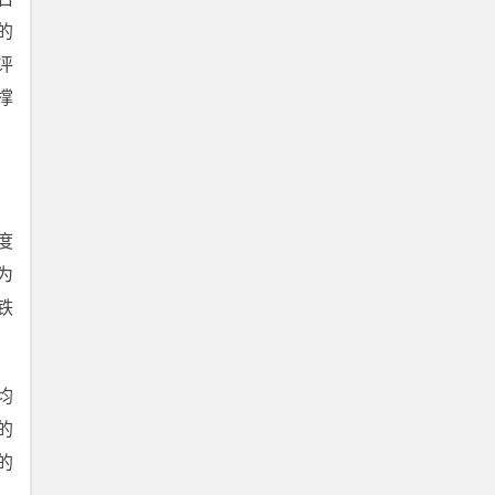
的
评
撑
度
为
铁
均
的
的