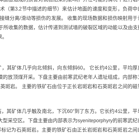
术（第3.2节中描述的细节）来估计地面的速度和变形，负荷中
接缝分离/滑动等损伤的发展。 收集的现场数据和损伤映射用于
基于所收集的数据，估计传递到测试墙的破裂区域的动能以及由支
果。
个矿石矿，其矿体几乎向北倾斜，向东倾斜60。 它长约4公里，平均厚
方法是大规模的放顶煤开采。下盘主要由前寒武纪老年人遗址组成，内部称
石英斑岩。 主要的铁矿石由位于正长岩斑岩和石英斑岩之间的磁
种铁矿石，其矿体几乎触及南北，下沉60°到了东方。它长约4公里，平
是大型采空区。下盘主要由内部表示为syeniteporphyry的前寒武纪
组成，内部标记为石英斑岩。主要的铁矿石由正长岩斑岩和石英斑岩之间