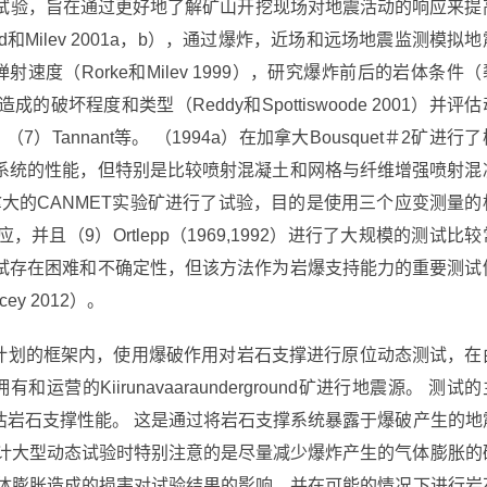
大规模试验，旨在通过更好地了解矿山开挖现场对地震活动的响应来提
d和Milev 2001a，b），通过爆炸，近场和远场地震监测模拟地
射速度（Rorke和Milev 1999），研究爆炸前后的岩体条件（
坏程度和类型（Reddy和Spottiswoode 2001）并评估
 （7）Tannant等。 （1994a）在加拿大Bousquet＃2矿进行
系统的性能，但特别是比较喷射混凝土和网格与纤维增强喷射混
）在加拿大的CANMET实验矿进行了试验，目的是使用三个应变测量的
且（9）Ortlepp（1969,1992）进行了大规模的测试比较
试存在困难和不确定性，但该方法作为岩爆支持能力的重要测试
y 2012）。
研究计划的框架内，使用爆破作用对岩石支撑进行原位动态测试，在
（LKAB）拥有和运营的Kiirunavaaraunderground矿进行地震源。 测试
估岩石支撑性能。 这是通过将岩石支撑系统暴露于爆破产生的地
在设计大型动态试验时特别注意的是尽量减少爆炸产生的气体膨胀的
气体膨胀造成的损害对试验结果的影响，并在可能的情况下进行岩