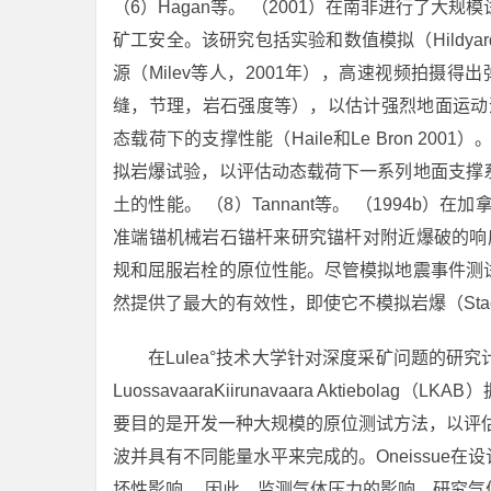
（6）Hagan等。 （2001）在南非进行了
矿工安全。该研究包括实验和数值模拟（Hildyar
源（Milev等人，2001年），高速视频拍摄得出弹
缝，节理，岩石强度等），以估计强烈地面运动造成的破
态载荷下的支撑性能（Haile和Le Bron 2001）。
拟岩爆试验，以评估动态载荷下一系列地面支撑
土的性能。 （8）Tannant等。 （1994b
准端锚机械岩石锚杆来研究锚杆对附近爆破的响应，并
规和屈服岩栓的原位性能。尽管模拟地震事件测
然提供了最大的有效性，即使它不模拟岩爆（Stace
在Lulea°技术大学针对深度采矿问题的
LuossavaaraKiirunavaara Aktiebolag
要目的是开发一种大规模的原位测试方法，以评
波并具有不同能量水平来完成的。Oneissue
坏性影响。 因此，监测气体压力的影响，研究