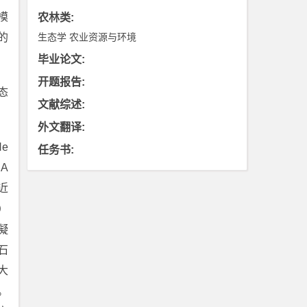
模
农林类
:
的
生态学
农业资源与环境
毕业论文
:
开题报告
:
态
文献综述
:
外文翻译
:
e
任务书
:
A
近
）
凝
石
大
。