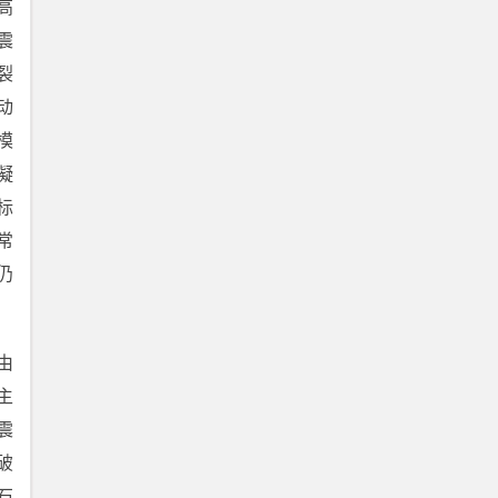
高
震
裂
动
了模
凝
标
常
仍
由
的主
震
破
石