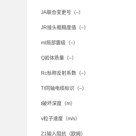
JA联合变更号（–）
JR接头粗糙度值（–）
ml局部震级（–）
Q岩体质量（–）
Rc标称反射系数（–）
TI同轴电缆标识（–）
t破坏深度（m）
v粒子速度（m/s）
Z1输入阻抗（欧姆）