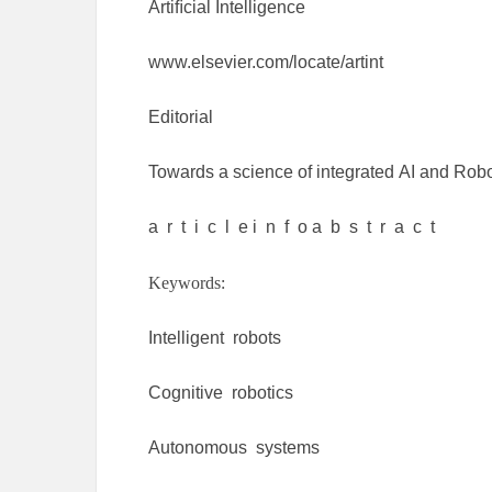
Artiﬁcial Intelligence
www.elsevier.com/locate/artint
Editorial
Towards a science of integrated AI and Robo
a r t i c l e i n f o a b s t r a c t
Keywords:
Intelligent robots
Cognitive robotics
Autonomous systems