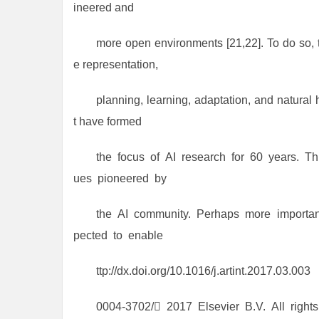
ineered and
more open environments [21,22]. To do so, t
e representation,
planning, learning, adaptation, and natural 
t have formed
the focus of AI research for 60 years. Thu
ues pioneered by
the AI community. Perhaps more important
pected to enable
ttp://dx.doi.org/10.1016/j.artint.2017.03.003
0004-3702/ 2017 Elsevier B.V. All rights