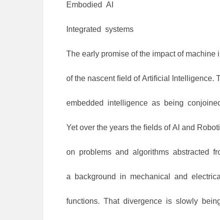
Embodied AI
Integrated systems
The early promise of the impact of machine in
of the nascent ﬁeld of Artiﬁcial Intelligence.
embedded intelligence as being conjoined
Yet over the years the ﬁelds of AI and Robotic
on problems and algorithms abstracted fro
a background in mechanical and electrica
functions. That divergence is slowly bein