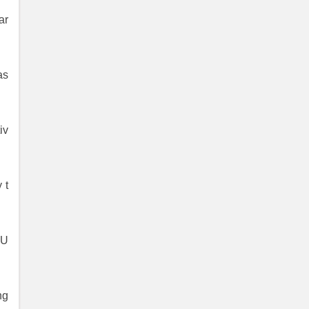
ar
as
iv
 t
 U
ng