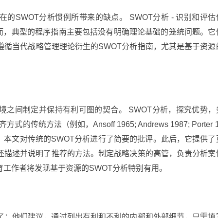
的SWOT分析惯例所带来的缺点。 SWOT分析 - 识别和评估
然而，典型的程序指南主要包括没有明确理论基础的笼统问题。它
遵循当代战略管理理论衍生的SWOT分析指南，尤其是基于资源
境之间制定并保持有利可图的契合。 SWOT分析，探究优势，
法（例如，Ansoff 1965; Andrews 1987; Porter 
mpel 1998）。本文对传统的SWOT分析进行了简要的批评。此后，它提供
它还描述并说明了推荐的方法。制定战略决策的高管，负责分析案
工作者将发现基于资源的SWOT分析特别有用。
易了：他们建议，通过列出有利和不利的内部和外部细节，只需填