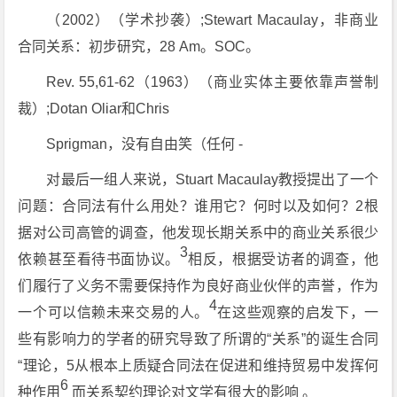
（2002）（学术抄袭）;Stewart Macaulay，非商业
合同关系：初步研究，28 Am。SOC。
Rev. 55,61-62（1963）（商业实体主要依靠声誉制
裁）;Dotan Oliar和Chris
Sprigman，没有自由笑（任何 -
对最后一组人来说，Stuart Macaulay教授提出了一个
问题：合同法有什么用处？谁用它？何时以及如何？2根
据对公司高管的调查，他发现长期关系中的商业关系很少
3
依赖甚至看待书面协议。
相反，根据受访者的调查，他
们履行了义务不需要保持作为良好商业伙伴的声誉，作为
4
一个可以信赖未来交易的人。
在这些观察的启发下，一
些有影响力的学者的研究导致了所谓的“关系”的诞生合同
“理论，5从根本上质疑合同法在促进和维持贸易中发挥何
6
种作用
而关系契约理论对文学有很大的影响 。