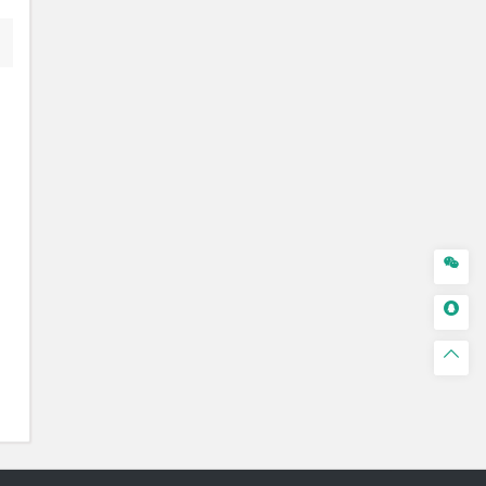


