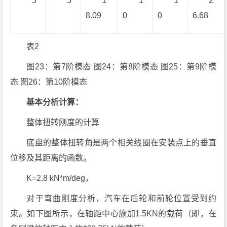
5
5
1
1
1
2
8.09
0
0
6.68
表2
图23：第7阶模态 图24：第8阶模态 图25：第9阶模
态 图26：第10阶模态
基本分析计算：
整体扭转刚度的计算
底盘的整体扭转角是两个相关线圈在安装点上的垂直
位移及其距离的函数。
K=2.8 kN*m/deg，
对于弯曲刚度分析，汽车在后轮和前轮位置受到约
束。如下图所示，在轴距中心施加1.5KN的载荷（即，在