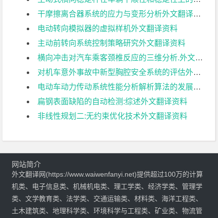
干摩擦离合器系统的应力与变形分析外文翻译资料
电动转向模拟器的虚拟样机外文翻译资料
主动前转向系统控制策略研究外文翻译资料
横向冲击对汽车乘客颈椎反应的三维分析.外文翻译资料
对机车意外事故中新型胸腔安全系统的评估外文翻译资料
电动车动力传动系统性能分析解析算法的发展外文翻译资料
扁钢表面缺陷的自动检测:综述外文翻译资料
非线性规划二:无约束优化技术外文翻译资料
网站简介
外文翻译网(https://www.waiwenfanyi.net)提供超过100万的计算
机类、电子信息类、机械机电类、理工学类、经济学类、管理学
类、文学教育类、法学类、交通运输类、材料类、海洋工程类、
土木建筑类、地理科学类、环境科学与工程类、矿业类、物流管