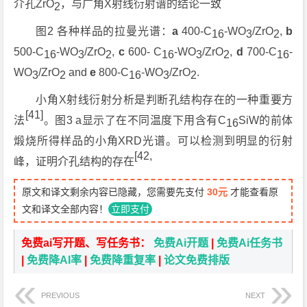
介孔ZrO
，与广角X射线衍射谱的结论一致
2
图2 各种样品的拉曼光谱：
a
400-C
-WO
/ZrO
,
b
16
3
2
500-C
-WO
/ZrO
,
c
600- C
-WO
/ZrO
,
d
700-C
-
16
3
2
16
3
2
16
WO
/ZrO
and
e
800-C
-WO
/ZrO
.
3
2
16
3
2
小角X射线衍射分析是判断孔结构存在的一种重要方
[41]
法
。图3 a显示了在不同温度下用含有C
SiW的前体
16
煅烧所得样品的小角XRD光谱。可以检测到明显的衍射
[42,
峰，证明介孔结构的存在
原文和译文剩余内容已隐藏，您需要先支付
30元
才能查看原
文和译文全部内容！
立即支付
免费ai写开题、写任务书：
免费Ai开题
|
免费Ai任务书
|
免费降AI率
|
免费降重复率
|
论文免费排版
PREVIOUS
NEXT