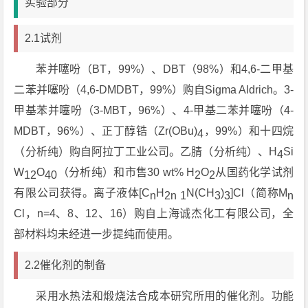
实验部分
2.1试剂
苯并噻吩（BT，99%）、DBT（98%）和4,6-二甲基
二苯并噻吩（4,6-DMDBT，99%）购自Sigma Aldrich。3-
甲基苯并噻吩（3-MBT，96%）、4-甲基二苯并噻吩（4-
MDBT，96%）、正丁醇锆（Zr(OBu)
，99%）和十四烷
4
（分析纯）购自阿拉丁工业公司。乙腈（分析纯）、H
Si
4
W
O
（分析纯）和市售30 wt% H
O
从国药化学试剂
12
40
2
2
有限公司获得。离子液体[C
H
N(CH
)
]Cl（简称M
n
2n 1
3
3
n
Cl，n=4、8、12、16）购自上海诚杰化工有限公司，全
部材料均未经进一步提纯而使用。
2.2催化剂的制备
采用水热法和煅烧法合成本研究所用的催化剂。功能