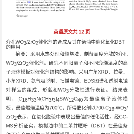
英语原文共 12 页
介孔WO
/ZrO
催化剂的合成及其在柴油中催化氧化DBT
3
2
的应用
摘要：采用水热处理和煅烧法，制备高度分散的介孔
WO
/ZrO
催化剂。研究不同阳离子和不同煅烧温度的离
3
2
子液体模板对催化剂结构的影响。采用广角XRD、拉曼、
小角XRD、氮气吸脱附、扫描电镜、EDS图谱和透射电镜
对样品的组成、形貌和WO
分散性进行表征。 结果表
3
明，[C
H
N(CH
)
]
SiW
O
为最佳离子液体模
16
33
3
3
4
12
40
板，最佳煅烧温度为700℃，所得催化剂以700-C
-WO
/
16
3
ZrO
表示，在氧化脱硫中表现出最佳的催化活性。经GC-
2
MS分析证实，模拟油中的二苯并噻吩（DBT）在最佳条