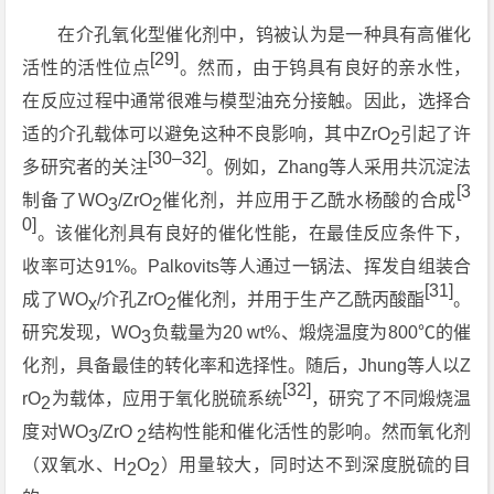
在介孔氧化型催化剂中，钨被认为是一种具有高催化
[29]
活性的活性位点
。然而，由于钨具有良好的亲水性，
在反应过程中通常很难与模型油充分接触。因此，选择合
适的介孔载体可以避免这种不良影响，其中ZrO
引起了许
2
[30–32]
多研究者的关注
。例如，Zhang等人采用共沉淀法
[3
制备了WO
/ZrO
催化剂，并应用于乙酰水杨酸的合成
3
2
0]
。该催化剂具有良好的催化性能，在最佳反应条件下，
收率可达91%。Palkovits等人通过一锅法、挥发自组装合
[31]
成了WO
/介孔ZrO
催化剂，并用于生产乙酰丙酸酯
。
x
2
研究发现，WO
负载量为20 wt%、煅烧温度为800℃的催
3
化剂，具备最佳的转化率和选择性。随后，Jhung等人以Z
[32]
rO
为载体，应用于氧化脱硫系统
，研究了不同煅烧温
2
度对WO
/ZrO
结构性能和催化活性的影响。然而氧化剂
3
2
（双氧水、H
O
）用量较大，同时达不到深度脱硫的目
2
2