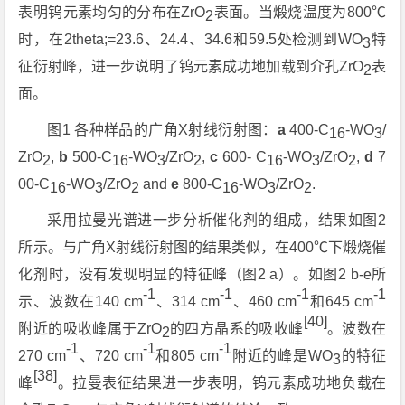
表明钨元素均匀的分布在ZrO
表面。当煅烧温度为800℃
2
时，在2theta;=23.6、24.4、34.6和59.5处检测到WO
特
3
征衍射峰，进一步说明了钨元素成功地加载到介孔ZrO
表
2
面。
图1 各种样品的广角X射线衍射图：
a
400-C
-WO
/
16
3
ZrO
,
b
500-C
-WO
/ZrO
,
c
600- C
-WO
/ZrO
,
d
7
2
16
3
2
16
3
2
00-C
-WO
/ZrO
and
e
800-C
-WO
/ZrO
.
16
3
2
16
3
2
采用拉曼光谱进一步分析催化剂的组成，结果如图2
所示。与广角X射线衍射图的结果类似，在400℃下煅烧催
化剂时，没有发现明显的特征峰（图2 a）。如图2 b-e所
-1
-1
-1
-1
示、波数在140 cm
、314 cm
、460 cm
和645 cm
[40]
附近的吸收峰属于ZrO
的四方晶系的吸收峰
。波数在
2
-1
-1
-1
270 cm
、720 cm
和805 cm
附近的峰是WO
的特征
3
[38]
峰
。拉曼表征结果进一步表明，钨元素成功地负载在