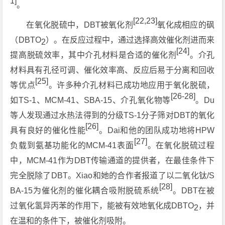
1]
。
[22,23]
在氧化脱硫中，DBT被氧化剂
氧化成相应的砜
（DBTO
）。在反应过程中，通过选择高效催化剂进而来
2
[24]
提高脱硫效率，其中介孔材料是合适的催化剂
。介孔
材料具有孔径可调、催化效率高、反应后易于分离和回收
[25]
等优点
。许多种介孔材料已成功地应用于氧化脱硫，
[26-28]
如TS-1、MCM-41、SBA-15、介孔氧化物等
。Du
等人发现通过水热法得到的分级TS-1分子筛对DBT的氧化
[26]
具有良好的催化性能
。Dai和他的团队成功地将HPW
[27]
负载到氨基功能化的MCM-41表面
。在氧化脱硫过程
中，MCM-41作为DBT传输通道的提供者，在最佳条件下
完全脱除了DBT。Xiao和她的合作者报道了以二氧化钛/S
[28]
BA-15为催化剂的催化耦合吸附脱硫系统
。DBT在被
过氧化氢异丙苯的作用下，能被有效地氧化成DBTO
，并
2
在温和的条件下，被催化剂吸附。