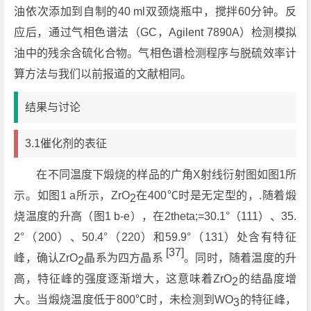
油依次添加到自制的40 ml双颈烧瓶中，搅拌60分钟。反
应后，通过气相色谱法（GC，Agilent 7890A）检测模拟
油中的残余含硫化合物。气相色谱检测程序与脱硫效率计
算方法与我们以前报道的文献相同。
结果与讨论
3.1催化剂的表征
在不同温度下煅烧的样品的广角X射线衍射图如图1所
示。如图1 a所示，ZrO
在400℃时是无定型的，.随着煅
2
烧温度的升高（图1 b-e），在2theta;=30.1°（111）、35.
2°（200）、50.4°（220）和59.9°（131）处含有特征
[37]
峰，确认ZrO
晶系为四方晶系
。同时，随着温度的升
2
高，特征峰的强度逐渐增大，这意味着ZrO
的结晶度增
2
大。当煅烧温度低于800℃时，未检测到WO
的特征峰，
3