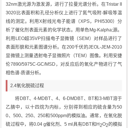
32nm激光源为激发源，进行了拉曼光谱分析。在Tristar II
3020比表面积和孔径分析仪上进行了氮气吸附-解吸等温
线的测定。利用X射线光电子能谱（XPS，PHI5300）分
析了催化剂表面元素的化学状态。用单色Mg-Kalpha;源。
利用LEO超35VP扫描电子显微镜（SEM）对样品进行了
表面形貌和元素图谱分析。在200千伏的JEOL-JEM-2010
显微镜上测量透射电子显微照片（TEM）图像。利用安捷
伦7890/5975C-GC/MSD，对反应后的氧化产物进行了气
相色谱-质谱分析。
2.4氧化脱硫过程
将DBT、4-MDBT、4、6-DMDBT、BT和3-MBT溶于
乙腈中，以十四烷为内标，分别得到相应的硫含量为50
0、500、250、250和500ppm的模拟油。通常，在氧化脱
硫过程中，将0.04 g催化剂、5 ml具有DBT和H
O
的模拟
2
2