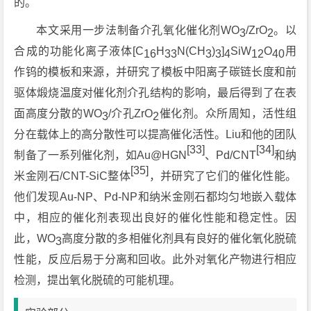
的。
本文采用一步法制备介孔氧化催化剂WO
/ZrO
。以
3
2
合成的功能化离子液体[C
H
N(CH
)
]
SiW
O
用
16
33
3
3
4
12
40
作钨的模板和来源，并研究了模板中阳离子碳链长度和前
驱体煅烧温度对催化剂介孔结构的影响，最后得到了在表
面高度分散的WO
/介孔ZrO
催化剂。众所周知，活性组
3
2
分在载体上的高分散性可以提高催化活性。Liu和他的团队
[33]
[34]
制备了一系列催化剂，如Au@HGN
、Pd/CNT
和纳
[35]
米金刚石/CNT-SiC整体
，并研究了它们的催化性能。
他们发现Au-NP、Pd-NP和纳米金刚石都均匀地嵌入载体
中，相应的催化剂表现出良好的催化性能和稳定性。因
此，WO
高度分散的多相催化剂具有良好的催化氧化脱硫
3
性能，反应后易于分离和回收。此外对氧化产物进行相应
检测，提出氧化脱硫的可能机理。