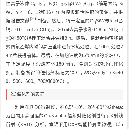
性离子液体[C
H
N(CH
)
]
SiW
O
（缩写为C
Si
n
2n 1
3
3
4
12
40
n
W，n=4、8、12和16）作为模板和活性钨的来源，并根
[36]
据报告文献
制备。然后，将一定量的C
SiW与5 ml乙
n
腈、0.01 mol Zr(OBu)
、20 ml去离子水和0.58 ml NH
-H
4
3
O在50℃搅拌下混合并保持3 h。随后，将混合物转移到
2
聚四氟乙烯内衬的高压釜中进行水热处理，在100℃处理2
4 h后获得前体。最后，在加热速度为5℃/min的熔炉中，
在指定温度下煅烧前体180 min，得到对应的介孔催化
剂。制备所得的催化剂标记为“X-C
-WO
/ZrO
”（X=40
n
3
2
0、500、600、700和800℃）。
2.3催化剂的表征
利用布氏D8衍射仪，在0.5°~10°、20°~80°的2theta;
范围内用高强度的Cu-Kalpha;辐射对催化剂进行了X射线
衍射（XRD）分析。室温下用DXR智能拉曼显微镜，以5