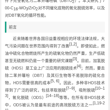
件下完全氧化为二苯并噻吩砜（DBTO
）。本文研究了7
2
00-C
-WO
/ZrO
对不同催化底物的氧化脱硫效率，以及
16
3
2
对DBT氧化的循环性能。
前言
近来随着世界各国日益重视相应的环境法律法规，大
[1,2]
气污染问题在世界范围内得到了改善
。即使如此，燃
油中硫化合物燃烧所产生的硫氧化物仍然严重，生产低硫
[3]
甚至无硫燃料仍是一个重要的研究课题
。目前，加氢脱
[4]
硫（HDS）是工业上广泛应用的脱硫技术
；然而，要去
除二苯并噻吩（DBT）及其衍生物等不易脱除的硫化合
[5, 6]
物，HDS需要很高的成本
。因此，多种非HDS技术
[7–9]
[10–1
得到了广泛的研究，包括萃取脱硫
，吸附脱硫
3]
[14–18]
，氧化脱硫（ODS）
等等。在所有非HDS技术
[1,19-2
中，ODS被认为是最有前途的高效脱硫方法之一