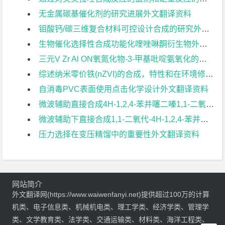
无金属碳基催化剂的研究进展外文翻译资料
钼酸钙/碳三维复合材料可控设计合成的研究外文翻译资料
生物催化选择性合成功能化喹唑啉酮衍生物外文翻译资料
三元V Zr Al ON氧氮化物-3-甲基吡啶氨氧化的高效催化剂外文翻译资料
综述纳米零价铁(nZVI)的合成，特性和在环境修复中的应用外文翻译资料
自消毒PVC表面使用点击化学设计外文翻译资料
微波辅助直接合成4H-1,2,4-苯并噻二嗪1,1-二氧化物衍生品外文翻译资料
微波辅助下直接合成1,1-二氧代-4H-1,2,4-苯并噻二嗪类衍生物外文翻译资料
压力选择在变压精馏中的重要性外文翻译资料
网站简介
外文翻译网(https://www.waiwenfanyi.net)提供超过100万的计算
机类、电子信息类、机械机电类、理工学类、经济学类、管理学
类、文学教育类、法学类、交通运输类、材料类、海洋工程类、