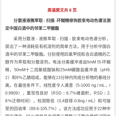
英语原文共 8 页
分散液液微萃取 - 扫描 -环糊精修饰胶束电动色谱法测
定中国白酒中的邻苯二甲酸酯
采用分散液 - 液微萃取 - 扫描 - 胶束电动色谱分析，
提出了一种消耗低有机溶剂的简单方法，用于分析中国白
酒中的邻苯二甲酸酯。分别使用四氯甲烷和含白酒精的乙
醇作为萃取和分散溶剂。电泳分离缓冲液由5mM f3-环糊
精，50mM十二烷基硫酸钠和25mM硼酸盐缓冲液（pH9.
2）和9％乙腈组成，能够在13分钟内完成分析物的基线分
离。在最佳条件下，线性度令人满意（5-1000 ng / mL，r
0.9909），重现性良好（RSD :: 6.7％峰面积，RSD :: 2.
8％迁移时间），检测限低（0.4获得-0.8ng / mL）和可接
受的回收率（89.6-105.7％）。该方法成功应用于22种中