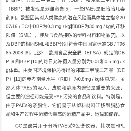
的毒性。邻苯二甲酸二丁酯（DBP）和邻苯二甲酸苄酯
（BBP）被发现是弱雌激素[5]，一些PAEs是胚胎胎儿毒
药[6]。欧盟因其对人类健康的潜在风险而具体建立指令20
07/19 / EC中DBP为0.3 mg / kg和BBP为30 mg / kg的迁移
限值（SML），涉及与食品接触的塑料材料和物品[7]，以
及DBP的相同SML和BBP分别符合中国国家标准GB / T96
85-2008 [8]。此外，欧洲食品安全局（EFSA）规定的DB
P [9]和BBP [10]的每日允许摄入量分别为0.01和0.5 mg / k
g体重。由美国环境保护局得出的邻苯二甲酸二乙酯（DE
P）[11]的参考剂量水平（RfD）为0.8mg / kg体重/天。虽
然人体PAEs的吸入，皮肤和静脉内途径是重要的来源，
但主要的途径可能是受PAE污染的食品和饮料。特别是，
由于PAEs的亲脂性，它们易于从塑料材料迁移到脂肪食
品和生产过程中酒精含量高的酒精产品中，运输和储存。
GC是最常用于分析PAEs的色谱仪器，其次是HPL