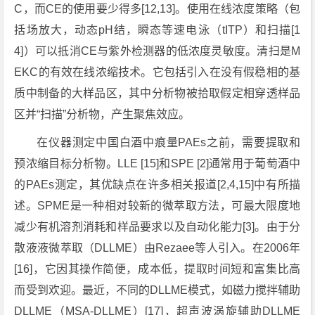
C，而CE的使用要少得多[12,13]。使用在线浓度策略（包
括场放大，动态pH结，瞬态等速电泳（tITP）和扫描[1
4]）可以抵消CE与紫外检测器的低浓度灵敏度。清扫是M
EKC的有效在线浓缩技术。它包括引入在没有假稳相的基
质中制备的大样品区，其中分析物被拾取假定相穿透样品
区并“扫描”分析物，产生聚焦效应。
在仪器测定中国白酒中痕量PAEs之前，需要提取和
预浓缩目标分析物。LLE [15]和SPE [2]通常用于葡萄酒中
的PAEs测定，其优缺点在许多相关报道[2,4,15]中有所描
述。SPME是一种相对较新的微萃取方法，可最大限度地
减少有机溶剂消耗和样品要求以及自动化能力[3]。由于分
散液液微萃取（DLLME）由Rezaee等人引入。在2006年
[16]，它因其操作简便，成本低，提取时间短和富集比高
而受到欢迎。最近，不同的DLLME模式，如磁力搅拌辅助
DLLME（MSA-DLLME）[17]，超声波涡旋辅助DLLME