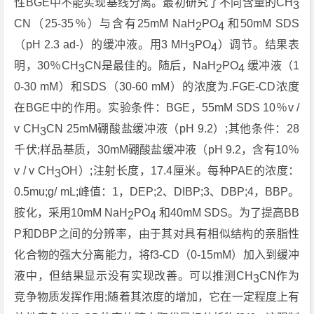
性BGE中不能实现基线分离。最初研究了不同含量的CH
3
CN（25-35％）与含有25mM NaH
PO
和50mM SDS
2
4
（pH 2.3 ad-）的缓冲液。用3 MH
PO
）调节。结果表
3
4
明，30％CH
CN是最佳的。随后，NaH
PO
缓冲液（1
3
2
4
0-30 mM）和SDS（30-60 mM）的浓度为.FGE-CD浓度
在BGE中的作用。实验条件：BGE，55mM SDS 10％v /
v CH
CN 25mM硼酸盐缓冲液（pH 9.2）;其他条件：28
3
千伏;样品基质，30mM硼酸盐缓冲液（pH 9.2，含有10％
v / v CH
OH）;注射长度，17.4厘米。每种PAE的浓度：
3
0.5mu;g/ mL;峰值：1，DEP;2、DIBP;3、DBP;4，BBP。
胺化，采用10mM NaH
PO
和40mM SDS。为了提高BB
2
4
P和DBP之间的分辨率，由于其对具有相似结构的亲脂性
化合物的强大分离能力，将f3-CD（0-15mM）加入到缓冲
液中，但结果显示没有实现改善。可以推测CH
CN作为
3
竞争物质发挥作用;随着其浓度的增加，它在一定程度上有