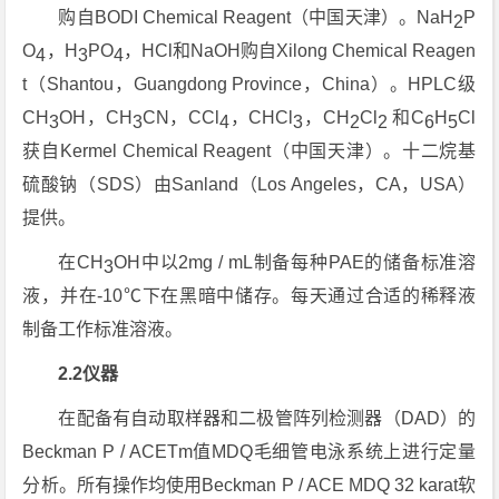
购自BODI Chemical Reagent（中国天津）。NaH
P
2
O
，H
PO
，HCl和NaOH购自Xilong Chemical Reagen
4
3
4
t（Shantou，Guangdong Province，China）。HPLC级
CH
OH，CH
CN，CCl
，CHCl
，CH
Cl
和C
H
Cl
3
3
4
3
2
2
6
5
获自Kermel Chemical Reagent（中国天津）。十二烷基
硫酸钠（SDS）由Sanland（Los Angeles，CA，USA）
提供。
在CH
OH中以2mg / mL制备每种PAE的储备标准溶
3
液，并在-10℃下在黑暗中储存。每天通过合适的稀释液
制备工作标准溶液。
2.2仪器
在配备有自动取样器和二极管阵列检测器（DAD）的
Beckman P / ACETm值MDQ毛细管电泳系统上进行定量
分析。所有操作均使用Beckman P / ACE MDQ 32 karat软