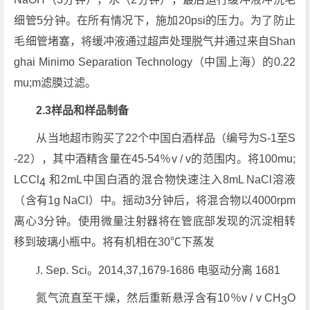
细管5分钟。在所有情况下，施加20psi的压力。为了防止
毛细管堵塞，将缓冲液通过超声处理脱气并通过来自Shan
ghai Minimo Separation Technology（中国上海）的0.22
mu;m滤膜过滤。
2.3样品和样品制备
从当地超市购买了22个中国白酒样品（编号为S-1至S
-22），其中酒精含量在45-54％v / v的范围内。将100mu;
LCCl
和2mL中国白酒的混合物快速注入8mL NaCl溶液
4
（含有1g NaCl）中。摇动3分钟后，将混合物以4000rpm
离心3分钟。使用微量注射器将在管底部发现的沉淀相转
移到玻璃小瓶中。将有机相在30℃下蒸发
J
. Sep. Sci。2014,37,1679-1686 电驱动分离 1681
氮气流直至干燥，然后重新悬浮含有10％v / v CH
O
3