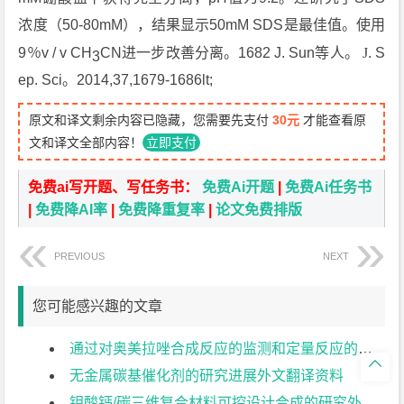
浓度（50-80mM），结果显示50mM SDS是最佳值。使用
9％v / v CH
CN进一步改善分离。1682 J. Sun等人。
J
. S
3
ep. Sci。2014,37,1679-1686lt;
原文和译文剩余内容已隐藏，您需要先支付
30元
才能查看原
文和译文全部内容！
立即支付
免费ai写开题、写任务书：
免费Ai开题
|
免费Ai任务书
|
免费降AI率
|
免费降重复率
|
论文免费排版
PREVIOUS
NEXT
您可能感兴趣的文章
通过对奥美拉唑合成反应的监测和定量反应的在线拉曼光谱和表征组件外文翻译资料

无金属碳基催化剂的研究进展外文翻译资料
钼酸钙/碳三维复合材料可控设计合成的研究外文翻译资料