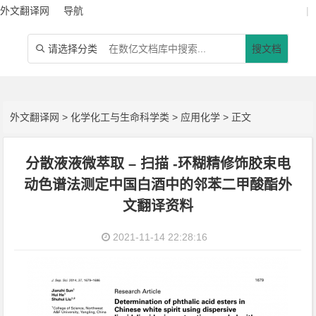
外文翻译网
导航
|
请选择分类
搜文档

外文翻译网
>
化学化工与生命科学类
>
应用化学
> 正文
分散液液微萃取 – 扫描 -环糊精修饰胶束电
动色谱法测定中国白酒中的邻苯二甲酸酯外
文翻译资料
2021-11-14 22:28:16