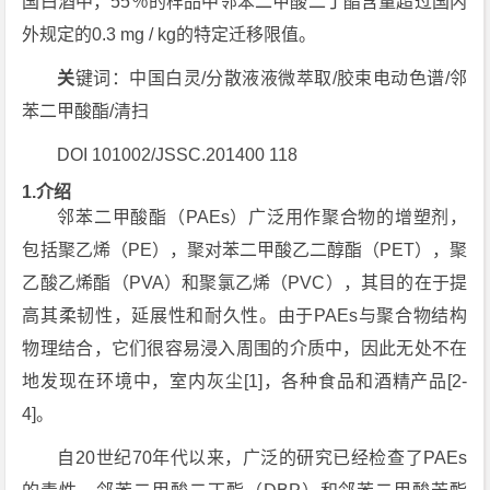
国白酒中，55％的样品中邻苯二甲酸二丁酯含量超过国内
外规定的0.3 mg / kg的特定迁移限值。
关
键词：中国白灵/分散液液微萃取/胶束电动色谱/邻
苯二甲酸酯/清扫
DOI 101002/JSSC.201400 118
1.介绍
邻苯二甲酸酯（PAEs）广泛用作聚合物的增塑剂，
包括聚乙烯（PE），聚对苯二甲酸乙二醇酯（PET），聚
乙酸乙烯酯（PVA）和聚氯乙烯（PVC），其目的在于提
高其柔韧性，延展性和耐久性。由于PAEs与聚合物结构
物理结合，它们很容易浸入周围的介质中，因此无处不在
地发现在环境中，室内灰尘[1]，各种食品和酒精产品[2-
4]。
自20世纪70年代以来，广泛的研究已经检查了PAEs