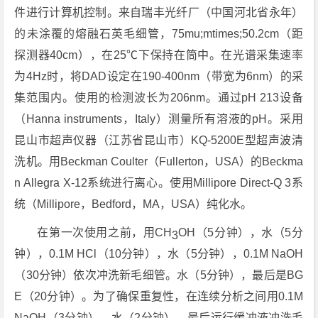
件进行计算机控制。来自瑞丰光纤厂（中国河北省永年）
的未涂覆的熔融石英毛细管，75mu;mtimes;50.2cm（距
探测器40cm），在25℃下保持在筒中。在光谱采集速率
为4Hz时，将DAD设定在190-400nm（带宽为6nm）的采
集范围内。使用的检测波长为206nm。通过pH 213设备
（Hanna instruments，Italy）测量所有溶液的pH。采用
昆山市超声仪器（江苏省昆山市）KQ-5200E型超声波清
洗机。用Beckman Coulter（Fullerton，USA）的Beckma
n Allegra X-12系统进行离心。使用Millipore Direct-Q 3系
统（Millipore，Bedford，MA，USA）纯化水。
在第一次使用之前，用CH
OH（5分钟），水（5分
3
钟），0.1M HCl（10分钟），水（5分钟），0.1M NaOH
（30分钟）依次冲洗新毛细管。水（5分钟），最后是BG
E（20分钟）。为了确保重复性，在连续分析之间用0.1M
NaOH（3分钟），水（2分钟），最后运行缓冲液冲洗毛