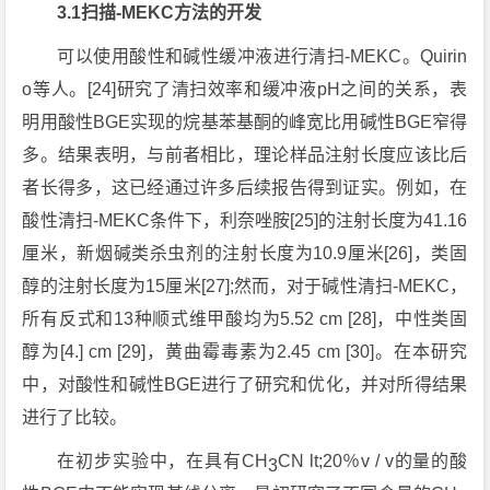
3.1扫描-MEKC方法的开发
可以使用酸性和碱性缓冲液进行清扫-MEKC。Quirin
o等人。[24]研究了清扫效率和缓冲液pH之间的关系，表
明用酸性BGE实现的烷基苯基酮的峰宽比用碱性BGE窄得
多。结果表明，与前者相比，理论样品注射长度应该比后
者长得多，这已经通过许多后续报告得到证实。例如，在
酸性清扫-MEKC条件下，利奈唑胺[25]的注射长度为41.16
厘米，新烟碱类杀虫剂的注射长度为10.9厘米[26]，类固
醇的注射长度为15厘米[27];然而，对于碱性清扫-MEKC，
所有反式和13种顺式维甲酸均为5.52 cm [28]，中性类固
醇为[4.] cm [29]，黄曲霉毒素为2.45 cm [30]。在本研究
中，对酸性和碱性BGE进行了研究和优化，并对所得结果
进行了比较。
在初步实验中，在具有CH
CN lt;20％v / v的量的酸
3