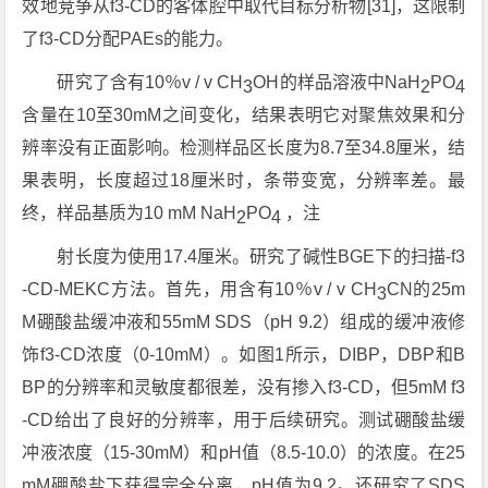
效地竞争从f3-CD的客体腔中取代目标分析物[31]，这限制
了f3-CD分配PAEs的能力。
研究了含有10％v / v CH
OH的样品溶液中NaH
PO
3
2
4
含量在10至30mM之间变化，结果表明它对聚焦效果和分
辨率没有正面影响。检测样品区长度为8.7至34.8厘米，结
果表明，长度超过18厘米时，条带变宽，分辨率差。最
终，样品基质为10 mM NaH
PO
，注
2
4
射长度为使用17.4厘米。研究了碱性BGE下的扫描-f3
-CD-MEKC方法。首先，用含有10％v / v CH
CN的25m
3
M硼酸盐缓冲液和55mM SDS（pH 9.2）组成的缓冲液修
饰f3-CD浓度（0-10mM）。如图1所示，DIBP，DBP和B
BP的分辨率和灵敏度都很差，没有掺入f3-CD，但5mM f3
-CD给出了良好的分辨率，用于后续研究。测试硼酸盐缓
冲液浓度（15-30mM）和pH值（8.5-10.0）的浓度。在25
mM硼酸盐下获得完全分离，pH值为9.2。还研究了SDS