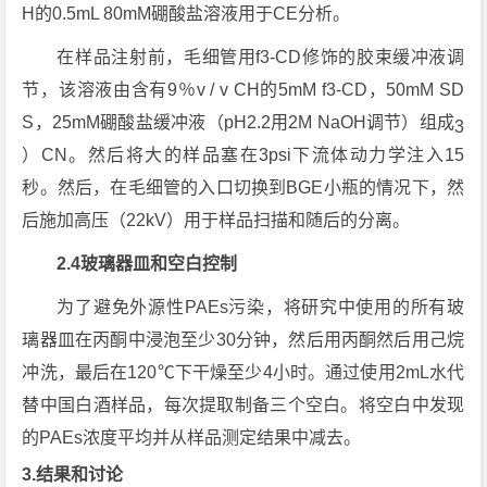
H的0.5mL 80mM硼酸盐溶液用于CE分析。
在样品注射前，毛细管用f3-CD修饰的胶束缓冲液调
节，该溶液由含有9％v / v CH的5mM f3-CD，50mM SD
S，25mM硼酸盐缓冲液（pH2.2用2M NaOH调节）组成
3
）CN。然后将大的样品塞在3psi下流体动力学注入15
秒。然后，在毛细管的入口切换到BGE小瓶的情况下，然
后施加高压（22kV）用于样品扫描和随后的分离。
2.4玻璃器皿和空白控制
为了避免外源性PAEs污染，将研究中使用的所有玻
璃器皿在丙酮中浸泡至少30分钟，然后用丙酮然后用己烷
冲洗，最后在120℃下干燥至少4小时。通过使用2mL水代
替中国白酒样品，每次提取制备三个空白。将空白中发现
的PAEs浓度平均并从样品测定结果中减去。
3.结果和讨论