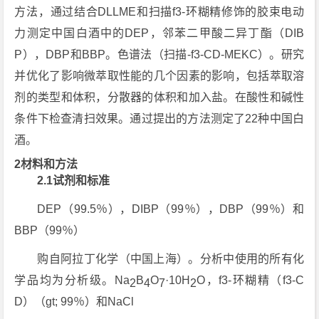
方法，通过结合DLLME和扫描f3-环糊精修饰的胶束电动
力测定中国白酒中的DEP，邻苯二甲酸二异丁酯（DIB
P），DBP和BBP。色谱法（扫描-f3-CD-MEKC）。研究
并优化了影响微萃取性能的几个因素的影响，包括萃取溶
剂的类型和体积，分散器的体积和加入盐。在酸性和碱性
条件下检查清扫效果。通过提出的方法测定了22种中国白
酒。
2材料和方法
2.1试剂和标准
DEP（99.5％），DIBP（99％），DBP（99％）和
BBP（99％）
购自阿拉丁化学（中国上海）。分析中使用的所有化
学品均为分析级。Na
B
O
·10H
O，f3-环糊精（f3-C
2
4
7
2
D）（gt; 99％）和NaCl