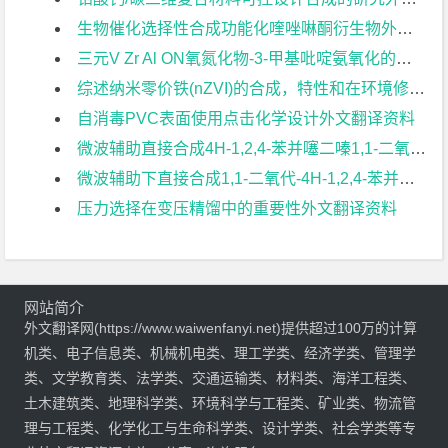
生物催化选择性合成功能化喹唑啉酮衍生物外文翻译资料
三元V Zr Al ON氧氮化物-3-甲基吡啶氨氧化的高效催化剂外文翻译资料
综述纳米零价铁(nZVI)的合成，特性和在环境修复中的应用外文翻译资料
自消毒PVC表面使用点击化学设计外文翻译资料
微波辅助直接合成4H-1,2,4-苯并噻二嗪1,1-二氧化物衍生品外文翻译资料
微波辅助下直接合成1,1-二氧代-4H-1,2,4-苯并噻二嗪类衍生物外文翻译资料
压力选择在变压精馏中的重要性外文翻译资料
网站简介
外文翻译网(https://www.waiwenfanyi.net)提供超过100万的计算
机类、电子信息类、机械机电类、理工学类、经济学类、管理学
类、文学教育类、法学类、交通运输类、材料类、海洋工程类、
土木建筑类、地理科学类、环境科学与工程类、矿业类、物流管
理与工程类、化学化工与生命科学类、设计学类、社会学类等专